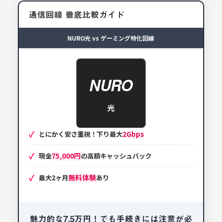
通信回線 徹底比較ガイド
NURO光 vs ゲーミング特化回線
NURO
光
2Gbps
とにかく安さ重視！下り最大
75,000円
現金
の高額キャッシュバック
無料体験
最大2ヶ月
あり
魅力的な7.5万円！でも手続きには注意が必