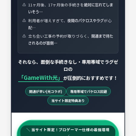
11ヶ月後、17ヶ月後の手続きを
⚠️
絶対に忘れてしま
いそう…
利用者が増えすぎて、
が心
⚠️
夜間のパケロスやラグ
配…
立ち会い工事の予約が取りづらく、
⚠️
開通まで待た
されるのが面倒…
それなら、面倒な手続きなし・専用帯域でラグゼ
ロの
「GameWith光」
が圧倒的におすすめです！
開通が早い(光コラボ)
専用帯域でパケロス回避
当サイト限定特典あり
＼ 当サイト限定！プロゲーマー仕様の最強環境
／