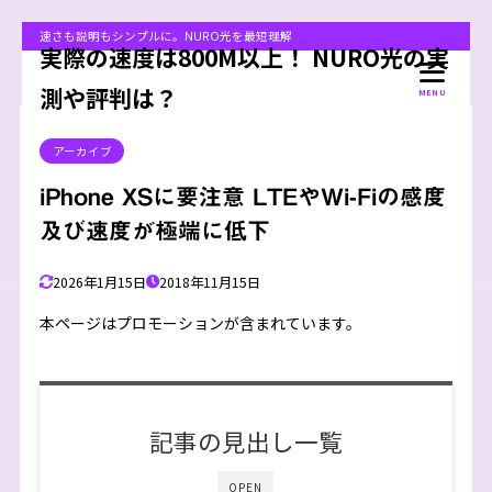
速さも説明もシンプルに。NURO光を最短理解
実際の速度は800M以上！ NURO光の実
測や評判は？
MENU
アーカイブ
iPhone XSに要注意 LTEやWi-Fiの感度
及び速度が極端に低下
2026年1月15日
2018年11月15日
本ページはプロモーションが含まれています。
記事の見出し一覧
OPEN