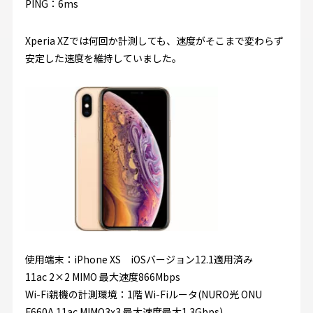
PING：6ms
Xperia XZでは何回か計測しても、速度がそこまで変わらず
安定した速度を維持していました。
使用端末：iPhone XS iOSバージョン12.1適用済み
11ac 2×2 MIMO 最大速度866Mbps
Wi-Fi親機の計測環境：1階 Wi-Fiルータ(NURO光 ONU
F660A 11ac MIMO3x3 最大速度最大1.3Gbps)