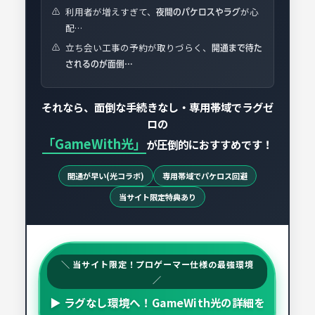
利用者が増えすぎて、
が心
⚠️
夜間のパケロスやラグ
配…
立ち会い工事の予約が取りづらく、
⚠️
開通まで待た
されるのが面倒…
それなら、面倒な手続きなし・専用帯域でラグゼ
ロの
「GameWith光」
が圧倒的におすすめです！
開通が早い(光コラボ)
専用帯域でパケロス回避
当サイト限定特典あり
＼ 当サイト限定！プロゲーマー仕様の最強環境
／
▶ ラグなし環境へ！GameWith光の詳細を