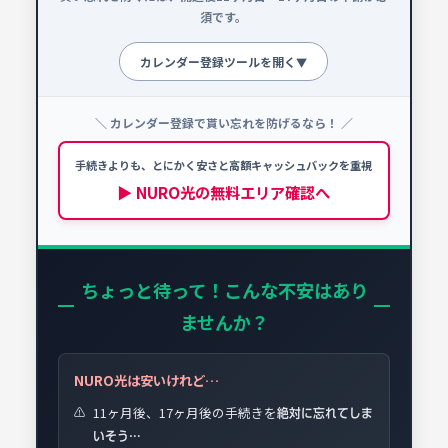
須です。
カレンダー登録ツールを開く
▼
＼ カレンダー登録で貰い忘れを防げるなら！ ／
申請忘れ防止カレンダー
!
NURO光を契約する場合、以下の時期に必ず手続
手続きよりも、とにかく安さと高額キャッシュバックを重視
きを行ってください。
▶ NURO光の無料エリア確認へ
📅 開通予定日を選択
ちょっと待って！こんな不安はあり
ませんか？
NURO光は安いけれど…
11ヶ月後、17ヶ月後の手続きを
⚠️
絶対に忘れてしま
いそう…