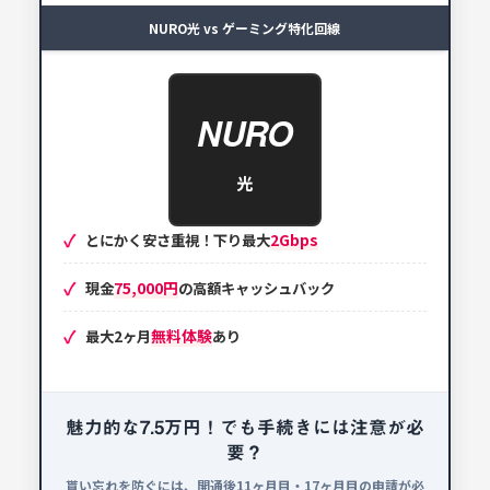
NURO光 vs ゲーミング特化回線
NURO
光
2Gbps
とにかく安さ重視！下り最大
75,000円
現金
の高額キャッシュバック
無料体験
最大2ヶ月
あり
魅力的な7.5万円！でも手続きには注意が必
要？
貰い忘れを防ぐには、開通後11ヶ月目・17ヶ月目の申請が必