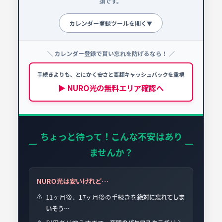
須です。
カレンダー登録ツールを開く
▼
＼ カレンダー登録で貰い忘れを防げるなら！ ／
申請忘れ防止カレンダー
!
NURO光を契約する場合、以下の時期に必ず手続
手続きよりも、とにかく安さと高額キャッシュバックを重視
きを行ってください。
▶ NURO光の無料エリア確認へ
📅 開通予定日を選択
ちょっと待って！こんな不安はあり
ませんか？
NURO光は安いけれど…
11ヶ月後、17ヶ月後の手続きを
⚠️
絶対に忘れてしま
いそう…