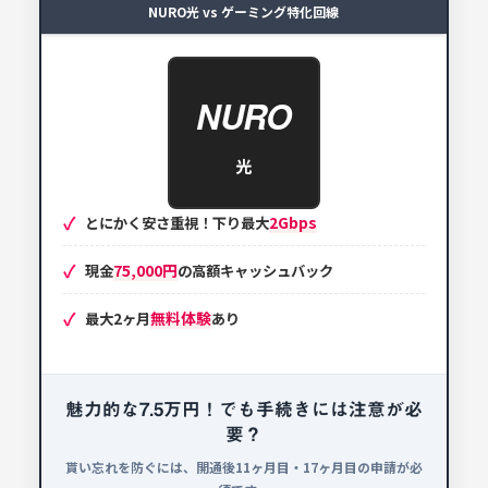
NURO光 vs ゲーミング特化回線
NURO
光
2Gbps
とにかく安さ重視！下り最大
75,000円
現金
の高額キャッシュバック
無料体験
最大2ヶ月
あり
魅力的な7.5万円！でも手続きには注意が必
要？
貰い忘れを防ぐには、開通後11ヶ月目・17ヶ月目の申請が必