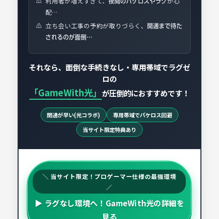
利用者が増えすぎて、
が心
⚠️
夜間のパケロスやラグ
配…
立ち会い工事の予約が取りづらく、
⚠️
開通まで待た
されるのが面倒…
それなら、面倒な手続きなし・専用帯域でラグゼ
ロの
「GameWith光」
が圧倒的におすすめです！
開通が早い(光コラボ)
専用帯域でパケロス回避
当サイト限定特典あり
＼ 当サイト限定！プロゲーマー仕様の最強環境
／
▶ ラグなし環境へ！GameWith光の詳細を
見る