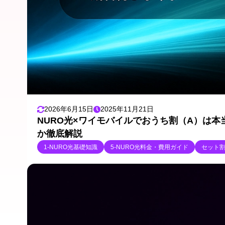
2026年6月15日
2025年11月21日
NURO光×ワイモバイルでおうち割（A）は
か徹底解説
1-NURO光基礎知識
5-NURO光料金・費用ガイド
セット