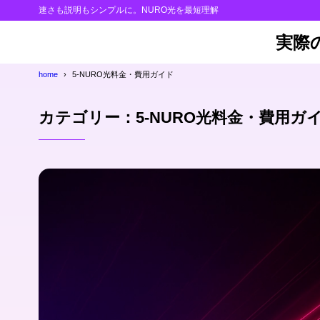
速さも説明もシンプルに。NURO光を最短理解
実際
home
5-NURO光料金・費用ガイド
カテゴリー：5-NURO光料金・費用ガ