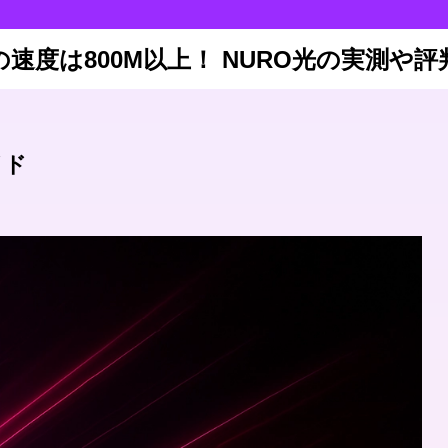
の速度は800M以上！ NURO光の実測や評
イド