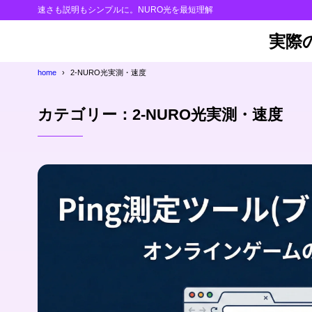
速さも説明もシンプルに。NURO光を最短理解
実際
home
2-NURO光実測・速度
カテゴリー：2-NURO光実測・速度