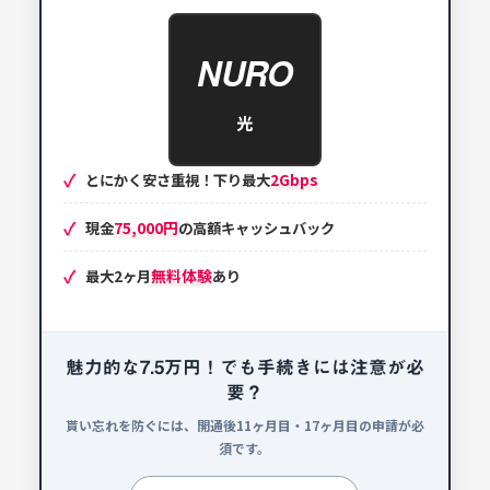
NURO
光
2Gbps
とにかく安さ重視！下り最大
75,000円
現金
の高額キャッシュバック
無料体験
最大2ヶ月
あり
魅力的な7.5万円！でも手続きには注意が必
要？
貰い忘れを防ぐには、開通後11ヶ月目・17ヶ月目の申請が必
須です。