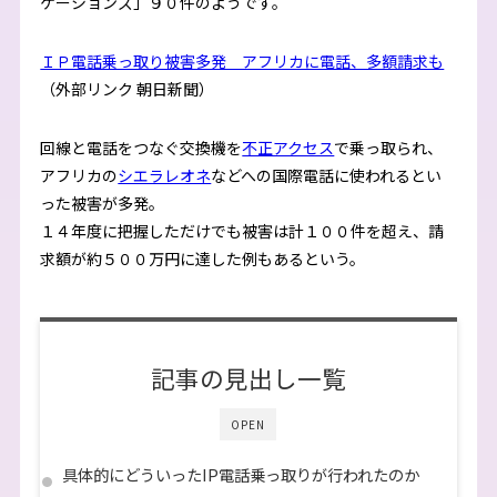
ケーションズ」９０件のようです。
ＩＰ電話乗っ取り被害多発 アフリカに電話、多額請求も
（外部リンク 朝日新聞）
回線と電話をつなぐ交換機を
不正アクセス
で乗っ取られ、
アフリカの
シエラレオネ
などへの国際電話に使われるとい
った被害が多発。
１４年度に把握しただけでも被害は計１００件を超え、請
求額が約５００万円に達した例もあるという。
記事の見出し一覧
OPEN
具体的にどういったIP電話乗っ取りが行われたのか