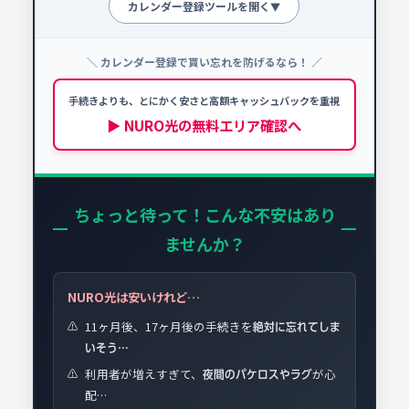
カレンダー登録ツールを開く
▼
＼ カレンダー登録で貰い忘れを防げるなら！ ／
申請忘れ防止カレンダー
!
NURO光を契約する場合、以下の時期に必ず手続
手続きよりも、とにかく安さと高額キャッシュバックを重視
きを行ってください。
▶ NURO光の無料エリア確認へ
📅 開通予定日を選択
ちょっと待って！こんな不安はあり
ませんか？
NURO光は安いけれど…
11ヶ月後、17ヶ月後の手続きを
⚠️
絶対に忘れてしま
いそう…
利用者が増えすぎて、
が心
⚠️
夜間のパケロスやラグ
配…