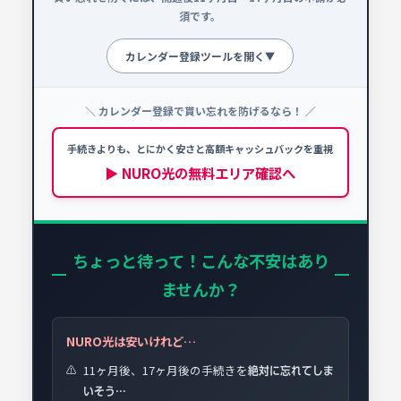
須です。
カレンダー登録ツールを開く
▼
＼ カレンダー登録で貰い忘れを防げるなら！ ／
申請忘れ防止カレンダー
!
NURO光を契約する場合、以下の時期に必ず手続
手続きよりも、とにかく安さと高額キャッシュバックを重視
きを行ってください。
▶ NURO光の無料エリア確認へ
📅 開通予定日を選択
ちょっと待って！こんな不安はあり
ませんか？
NURO光は安いけれど…
11ヶ月後、17ヶ月後の手続きを
⚠️
絶対に忘れてしま
いそう…