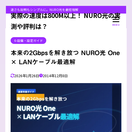
速さも説明もシンプルに。NURO光を最短理解
実際の速度は800M以上！ NURO光の実
測や評判は？
MENU
6-設備・設定ガイド
本来の2Gbpsを解き放つ NURO光 One
× LANケーブル最適解
2026年1月26日
2014年12月8日