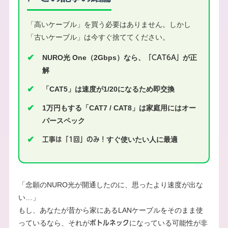
「高いケーブル」を買う必要はありません。しかし
「古いケーブル」は今すぐ捨ててください。
✔
NURO光 One（2Gbps）なら、
が正
「CAT6A」
解
✔
「CAT5」は速度が1/20になるため即交換
✔
1万円もする「CAT7 / CAT8」は家庭用にはオー
バースペック
✔
すぐ使いたい人に最適
工事は「1回」のみ！
「念願のNURO光が開通したのに、思ったより速度が出な
い…」
もし、あなたが昔から家にあるLANケーブルをそのまま使
っているなら、それが
になっている可能性が非
ボトルネック