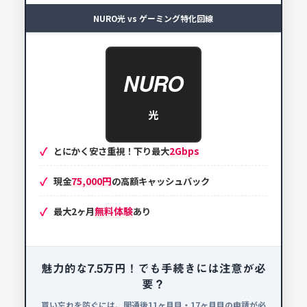
NURO光 vs ゲーミング特化回線
NURO
光
2Gbps
とにかく安さ重視！下り最大
75,000円
現金
の高額キャッシュバック
無料体験
最大2ヶ月
あり
魅力的な7.5万円！でも手続きには注意が必
要？
貰い忘れを防ぐには、開通後11ヶ月目・17ヶ月目の申請が必