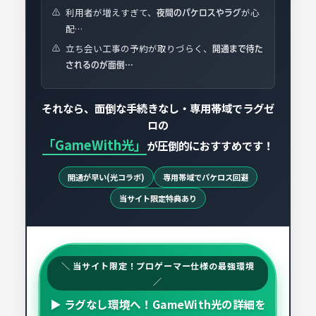
利用者が増えすぎて、
が心
⚠️
夜間のパケロスやラグ
配…
立ち会い工事の予約が取りづらく、
⚠️
開通まで待た
されるのが面倒…
それなら、面倒な手続きなし・専用帯域でラグゼ
ロの
「GameWith光」
が圧倒的におすすめです！
開通が早い(光コラボ)
専用帯域でパケロス回避
当サイト限定特典あり
＼ 当サイト限定！プロゲーマー仕様の最強環境
／
▶ ラグなし環境へ！GameWith光の詳細を