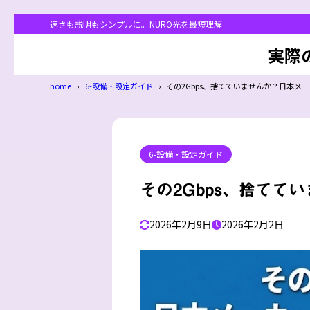
速さも説明もシンプルに。NURO光を最短理解
実際
home
6-設備・設定ガイド
その2Gbps、捨てていませんか？日本メ
6-設備・設定ガイド
その2Gbps、捨てて
2026年2月9日
2026年2月2日