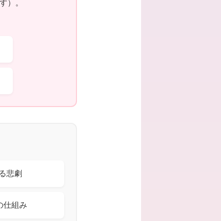
です）。
きる悲劇
の仕組み