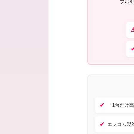
ブルを
✔
「1台だけ
✔
エレコム製2