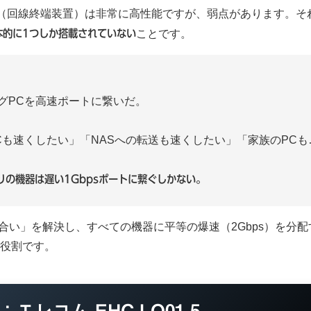
ONU（回線終端装置）は非常に高性能ですが、弱点があります。
基本的に1つしか搭載されていない
ことです。
グPCを高速ポートに繋いだ。
Cも速くしたい」「NASへの転送も速くしたい」「家族のPCも
りの機器は遅い1Gbpsポートに繋ぐしかない。
合い」を解決し、すべての機器に平等の爆速（2Gbps）を分
」の役割です。
エレコム EHC-LQ01-5