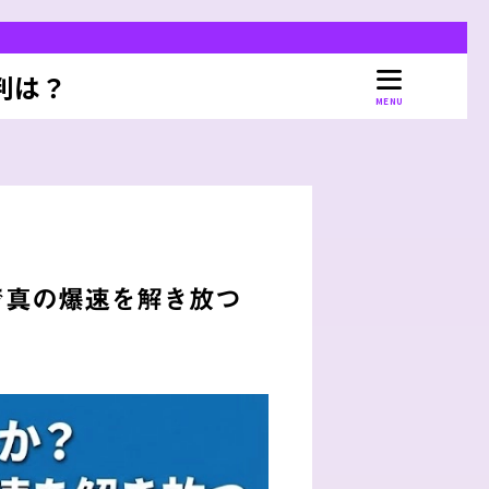
判は？
MENU
」で真の爆速を解き放つ