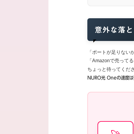
意外な落と
「ポートが足りない
「Amazonで売っ
ちょっと待ってくだ
NURO光 Oneの速