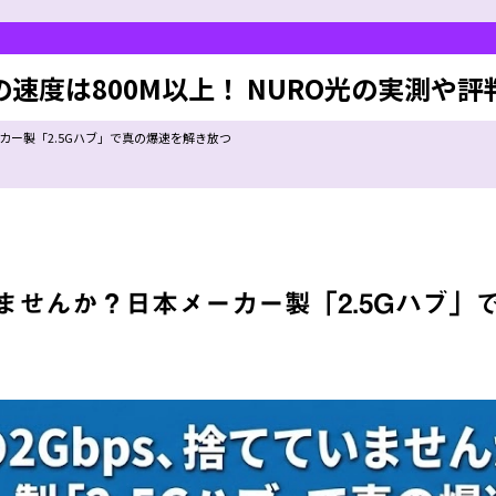
の速度は800M以上！ NURO光の実測や評
ーカー製「2.5Gハブ」で真の爆速を解き放つ
いませんか？日本メーカー製「2.5Gハブ