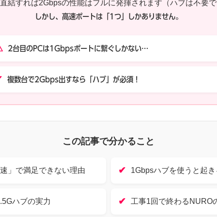
直結すれば2Gbpsの性能はフルに発揮されます（ハブは不要
しかし、高速ポートは「1つ」しかありません。
⚠
2台目のPCは1Gbpsポートに繋ぐしかない…
✔
複数台で2Gbps出すなら「ハブ」が必須！
この記事で分かること
✔
高速」で満足できない理由
1Gbpsハブを使うと起
✔
.5Gハブの実力
工事1回で終わるNURO