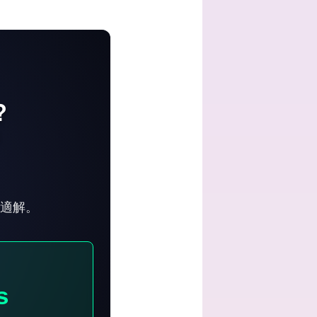
？
で
最適解。
s