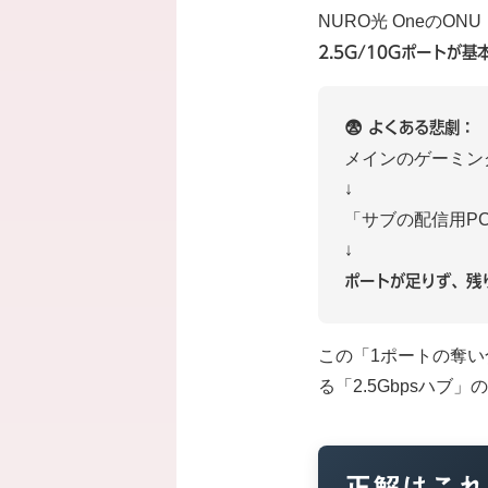
NURO光 Oneの
2.5G/10Gポートが
😨 よくある悲劇：
メインのゲーミン
↓
「サブの配信用P
↓
ポートが足りず、残
この「1ポートの奪い
る「2.5Gbpsハブ
正解はこれ：