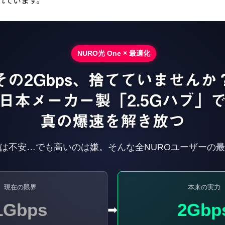
NURO光 One × 最適化
その2Gbps、捨てていませんか
日本メーカー製「2.5Gハブ」
真の爆速を解き放つ
は不安…でも高いのは嫌。そんな全NUROユーザーの
現在の限界
本来の実力
1Gbps
2Gbp
➡