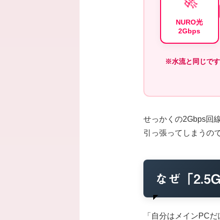
🚀
NURO光
2Gbps
※水流と同じです
せっかくの2Gbps
引っ張ってしまうの
なぜ「2.
「自分はメインPC