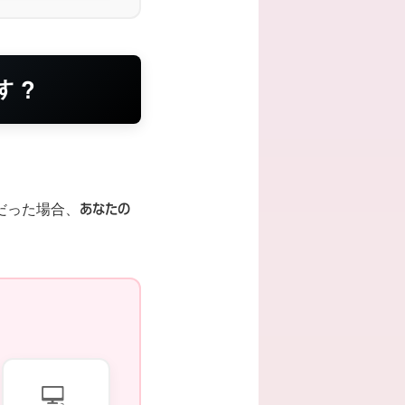
す？
だった場合、
あなたの
💻