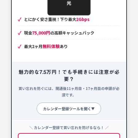
光
2Gbps
とにかく安さ重視！下り最大
75,000円
現金
の高額キャッシュバック
無料体験
最大2ヶ月
あり
魅力的な7.5万円！でも手続きには注意が必
要？
貰い忘れを防ぐには、開通後11ヶ月目・17ヶ月目の申請が必
須です。
カレンダー登録ツールを開く
▼
＼ カレンダー登録で貰い忘れを防げるなら！ ／
申請忘れ防止カレンダー
!