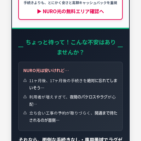
NURO光を契約する場合、以下の時期に必ず手続
手続きよりも、とにかく安さと高額キャッシュバックを重視
きを行ってください。
▶ NURO光の無料エリア確認へ
📅 開通予定日を選択
ちょっと待って！こんな不安はあり
ませんか？
NURO光は安いけれど…
11ヶ月後、17ヶ月後の手続きを
⚠️
絶対に忘れてしま
いそう…
利用者が増えすぎて、
が心
⚠️
夜間のパケロスやラグ
配…
立ち会い工事の予約が取りづらく、
⚠️
開通まで待た
されるのが面倒…
それなら、面倒な手続きなし・専用帯域でラグゼ