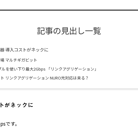
記事の見出し一覧
s機器 導入コストがネックに
場 マルチギガビット
ーブルを使い下り最大2Gbps 「リンクアグリゲーション」
ト リンクアグリゲーション NURO光対応は来る？
ストがネックに
psです。