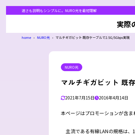
速さも説明もシンプルに。NURO光を最短理解
実際
home
NURO光
マルチギガビット 既存ケーブルで2.5G/5Gbps実現
NURO光
マルチギガビット 既存ケ
2021年7月15日
2016年4月14日
本ページはプロモーションが含ま
主流である有線LANの規格は、10