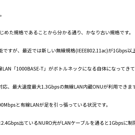
す。
はじめた規格であることから分かる通り、かなり古い規格です。
が、最近では新しい無線規格(IEEE802.11ac)が1Gbp
LAN「1000BASE-T」がボトルネックになる自体になってき
1ac対応、最大速度最大1.3Gbpsの無線LAN内蔵ONUが利用できま
00Mbpsと有線LANが足を引っ張っている状況です。
2.4Gbps出ているNURO光がLANケーブルを通ると1Gbps